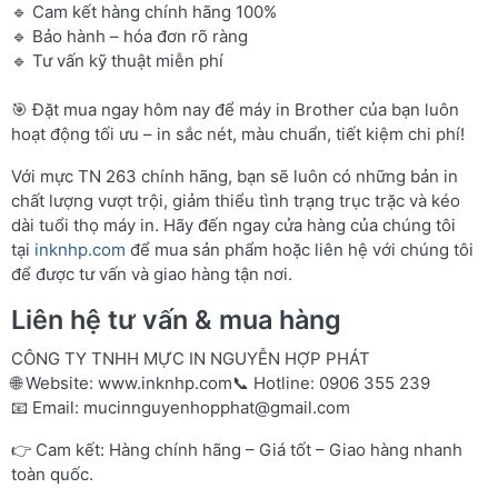
🔹 Cam kết hàng chính hãng 100%
🔹 Bảo hành – hóa đơn rõ ràng
🔹 Tư vấn kỹ thuật miễn phí
🎯 Đặt mua ngay hôm nay để máy in Brother của bạn luôn
hoạt động tối ưu – in sắc nét, màu chuẩn, tiết kiệm chi phí!
Với mực TN 263 chính hãng, bạn sẽ luôn có những bản in
chất lượng vượt trội, giảm thiểu tình trạng trục trặc và kéo
dài tuổi thọ máy in. Hãy đến ngay cửa hàng của chúng tôi
tại
inknhp.com
để mua sản phẩm hoặc liên hệ với chúng tôi
để được tư vấn và giao hàng tận nơi.
Liên hệ tư vấn & mua hàng
CÔNG TY TNHH MỰC IN NGUYỄN HỢP PHÁT
🌐 Website:
www.inknhp.com
📞 Hotline: 0906 355 239
📧 Email:
mucinnguyenhopphat@gmail.com
👉 Cam kết: Hàng chính hãng – Giá tốt – Giao hàng nhanh
toàn quốc.