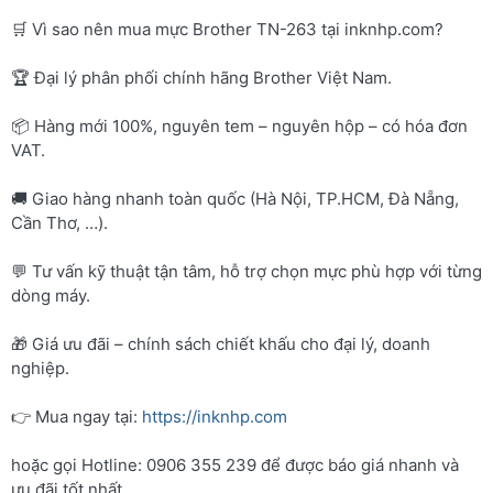
🛒 Vì sao nên mua mực Brother TN-263 tại inknhp.com?
🏆 Đại lý phân phối chính hãng Brother Việt Nam.
📦 Hàng mới 100%, nguyên tem – nguyên hộp – có hóa đơn
VAT.
🚚 Giao hàng nhanh toàn quốc (Hà Nội, TP.HCM, Đà Nẵng,
Cần Thơ, …).
💬 Tư vấn kỹ thuật tận tâm, hỗ trợ chọn mực phù hợp với từng
dòng máy.
🎁 Giá ưu đãi – chính sách chiết khấu cho đại lý, doanh
nghiệp.
👉 Mua ngay tại:
https://inknhp.com
hoặc gọi Hotline: 0906 355 239 để được báo giá nhanh và
ưu đãi tốt nhất.