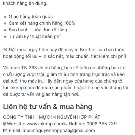
khách hàng tin dùng.
🔹 Giao hàng toàn quốc
🔹 Cam kết hàng chính hãng 100%
🔹 Bảo hành – hóa đơn rõ ràng
🔹 Tư vấn kỹ thuật miễn phí
🎯 Đặt mua ngay hôm nay để máy in Brother của bạn luôn
hoạt động tối ưu – in sắc nét, màu chuẩn, tiết kiệm chi phí!
Với mực TN 263 chính hãng, bạn sẽ luôn có những bản in
chất lượng vượt trội, giảm thiểu tình trạng trục trặc và kéo
dài tuổi thọ máy in. Hãy đến ngay cửa hàng của chúng tôi
tại
inknhp.com
để mua sản phẩm hoặc liên hệ với chúng tôi
để được tư vấn và giao hàng tận nơi.
Liên hệ tư vấn & mua hàng
CÔNG TY TNHH MỰC IN NGUYỄN HỢP PHÁT
🌐 Website:
www.inknhp.com
📞 Hotline: 0906 355 239
📧 Email:
mucinnguyenhopphat@gmail.com