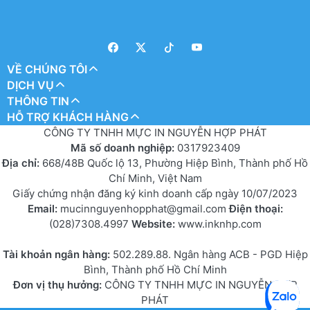
VỀ CHÚNG TÔI
DỊCH VỤ
THÔNG TIN
HỖ TRỢ KHÁCH HÀNG
CÔNG TY TNHH MỰC IN NGUYỄN HỢP PHÁT
Mã số doanh nghiệp:
0317923409
Địa chỉ:
668/48B Quốc lộ 13, Phường Hiệp Bình, Thành phố Hồ
Chí Minh, Việt Nam
Giấy chứng nhận đăng ký kinh doanh cấp ngày 10/07/2023
Email:
mucinnguyenhopphat@gmail.com
Điện thoại:
(028)7308.4997
Website:
www.inknhp.com
Tài khoản ngân hàng:
502.289.88. Ngân hàng ACB - PGD Hiệp
Bình, Thành phố Hồ Chí Minh
Đơn vị thụ hưởng:
CÔNG TY TNHH MỰC IN NGUYỄN HỢP
PHÁT