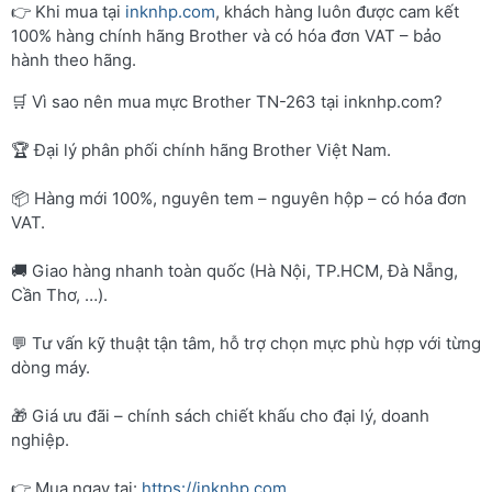
👉 Khi mua tại
inknhp.com
, khách hàng luôn được cam kết
100% hàng chính hãng Brother và có hóa đơn VAT – bảo
hành theo hãng.
🛒 Vì sao nên mua mực Brother TN-263 tại inknhp.com?
🏆 Đại lý phân phối chính hãng Brother Việt Nam.
📦 Hàng mới 100%, nguyên tem – nguyên hộp – có hóa đơn
VAT.
🚚 Giao hàng nhanh toàn quốc (Hà Nội, TP.HCM, Đà Nẵng,
Cần Thơ, …).
💬 Tư vấn kỹ thuật tận tâm, hỗ trợ chọn mực phù hợp với từng
dòng máy.
🎁 Giá ưu đãi – chính sách chiết khấu cho đại lý, doanh
nghiệp.
👉 Mua ngay tại:
https://inknhp.com