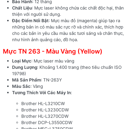
Bảo Hành
: 12 tháng
Chất Liệu
: Mực laser không chứa các chất độc hại, thân
thiện với người sử dụng.
Đặc Điểm Nổi Bật
: Mực màu đỏ (magenta) giúp tạo ra
những bản in có màu sắc rực rỡ và chính xác, thích hợp
cho các bản in yêu cầu màu sắc tươi sáng và chân thực,
như hình ảnh quảng cáo, đồ họa.
Mực TN 263 - Màu Vàng (Yellow)
Loại Mực
: Mực laser màu vàng
Dung Lượng
: Khoảng 1.400 trang (theo tiêu chuẩn ISO
19798)
Mã Sản Phẩm
: TN-263Y
Màu Sắc
: Vàng
Tương Thích Với Các Máy In
:
Brother HL-L3210CW
Brother HL-L3230CDW
Brother HL-L3270CDW
Brother DCP-L3550CDW
Brother MFC-L3750CDW