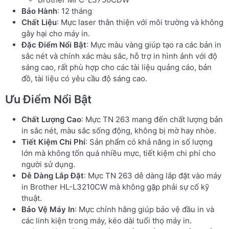
Bảo Hành
: 12 tháng
Chất Liệu
: Mực laser thân thiện với môi trường và không
gây hại cho máy in.
Đặc Điểm Nổi Bật
: Mực màu vàng giúp tạo ra các bản in
sắc nét và chính xác màu sắc, hỗ trợ in hình ảnh với độ
sáng cao, rất phù hợp cho các tài liệu quảng cáo, bản
đồ, tài liệu có yêu cầu độ sáng cao.
Ưu Điểm Nổi Bật
Chất Lượng Cao
: Mực TN 263 mang đến chất lượng bản
in sắc nét, màu sắc sống động, không bị mờ hay nhòe.
Tiết Kiệm Chi Phí
: Sản phẩm có khả năng in số lượng
lớn mà không tốn quá nhiều mực, tiết kiệm chi phí cho
người sử dụng.
Dễ Dàng Lắp Đặt
: Mực TN 263 dễ dàng lắp đặt vào máy
in Brother HL-L3210CW mà không gặp phải sự cố kỹ
thuật.
Bảo Vệ Máy In
: Mực chính hãng giúp bảo vệ đầu in và
các linh kiện trong máy, kéo dài tuổi thọ máy in.