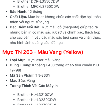
Brother DCP-L3550CDW
Brother MFC-L3750CDW
Bảo Hành
: 12 tháng
Chất Liệu
: Mực laser không chứa các chất độc hại, thân
thiện với người sử dụng.
Đặc Điểm Nổi Bật
: Mực màu đỏ (magenta) giúp tạo ra
những bản in có màu sắc rực rỡ và chính xác, thích hợp
cho các bản in yêu cầu màu sắc tươi sáng và chân thực,
như hình ảnh quảng cáo, đồ họa.
Mực TN 263 - Màu Vàng (Yellow)
Loại Mực
: Mực laser màu vàng
Dung Lượng
: Khoảng 1.400 trang (theo tiêu chuẩn ISO
19798)
Mã Sản Phẩm
: TN-263Y
Màu Sắc
: Vàng
Tương Thích Với Các Máy In
:
Brother HL-L3210CW
Brother HL-L3230CDW
Brother HL-L3270CDW