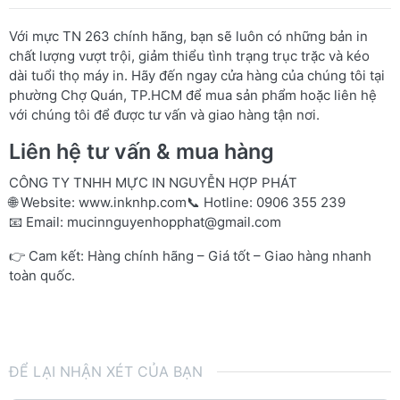
Với mực TN 263 chính hãng, bạn sẽ luôn có những bản in
chất lượng vượt trội, giảm thiểu tình trạng trục trặc và kéo
dài tuổi thọ máy in. Hãy đến ngay cửa hàng của chúng tôi tại
phường Chợ Quán, TP.HCM để mua sản phẩm hoặc liên hệ
với chúng tôi để được tư vấn và giao hàng tận nơi.
Liên hệ tư vấn & mua hàng
CÔNG TY TNHH MỰC IN NGUYỄN HỢP PHÁT
🌐 Website:
www.inknhp.com
📞 Hotline: 0906 355 239
📧 Email:
mucinnguyenhopphat@gmail.com
👉 Cam kết: Hàng chính hãng – Giá tốt – Giao hàng nhanh
toàn quốc.
ĐỂ LẠI NHẬN XÉT CỦA BẠN