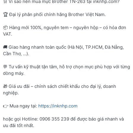
🛒 Vì sao nên mua mực Brother TN-263 tại inknhp.com?
🏆 Đại lý phân phối chính hãng Brother Việt Nam.
📦 Hàng mới 100%, nguyên tem – nguyên hộp – có hóa đơn
VAT.
🚚 Giao hàng nhanh toàn quốc (Hà Nội, TP.HCM, Đà Nẵng,
Cần Thơ, …).
💬 Tư vấn kỹ thuật tận tâm, hỗ trợ chọn mực phù hợp với từng
dòng máy.
🎁 Giá ưu đãi – chính sách chiết khấu cho đại lý, doanh
nghiệp.
👉 Mua ngay tại:
https://inknhp.com
hoặc gọi Hotline: 0906 355 239 để được báo giá nhanh và
ưu đãi tốt nhất.