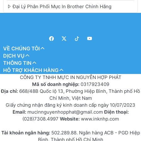
Đại Lý Phân Phối Mực In Brother Chính Hãng
VỀ CHÚNG TÔI
DỊCH VỤ
THÔNG TIN
HỖ TRỢ KHÁCH HÀNG
CÔNG TY TNHH MỰC IN NGUYỄN HỢP PHÁT
Mã số doanh nghiệp:
0317923409
Địa chỉ:
668/48B Quốc lộ 13, Phường Hiệp Bình, Thành phố Hồ
Chí Minh, Việt Nam
Giấy chứng nhận đăng ký kinh doanh cấp ngày 10/07/2023
Email:
mucinnguyenhopphat@gmail.com
Điện thoại:
(028)7308.4997
Website:
www.inknhp.com
Tài khoản ngân hàng:
502.289.88. Ngân hàng ACB - PGD Hiệp
Bình, Thành phố Hồ Chí Minh