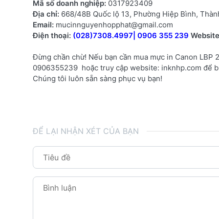
Mã số doanh nghiệp:
0317923409
Địa chỉ:
668/48B Quốc lộ 13, Phường Hiệp Bình, Thàn
Email:
mucinnguyenhopphat@gmail.com
Điện thoại:
(028)7308.4997| 0906 355 239
Websit
Đừng chần chừ! Nếu bạn cần mua mực in Canon LBP 290
0906355239 hoặc truy cập website: inknhp.com để biế
Chúng tôi luôn sẵn sàng phục vụ bạn!
ĐỂ LẠI NHẬN XÉT CỦA BẠN