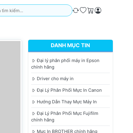
iếm. Kết quả sẽ tự động xuất hiện khi bạn nhập. Nhấn phím Ente
So sánh
Ưa thích
Giỏ hàng
DANH MỤC TIN
Đại lý phân phối máy in Epson
chính hãng
Driver cho máy in
Đại Lý Phân Phối Mực In Canon
Hướng Dẫn Thay Mực Máy In
Đại Lý Phân Phối Mực Fujifilm
chính hãng
Mực In BROTHER chính hãng