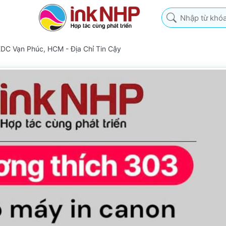
Nhập từ khóa tìm k
DC Vạn Phúc, HCM - Địa Chỉ Tin Cậy