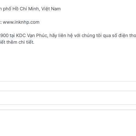
h phố Hồ Chí Minh, Việt Nam
e:
www.inknhp.com
0 tại KDC Vạn Phúc, hãy liên hệ với chúng tôi qua số điện tho
t thêm chi tiết.