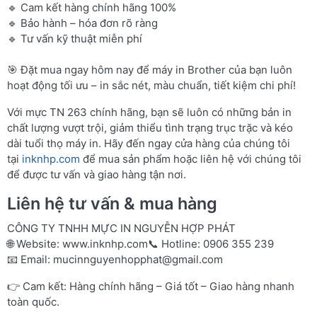
🔹 Cam kết hàng chính hãng 100%
🔹 Bảo hành – hóa đơn rõ ràng
🔹 Tư vấn kỹ thuật miễn phí
🎯 Đặt mua ngay hôm nay để máy in Brother của bạn luôn
hoạt động tối ưu – in sắc nét, màu chuẩn, tiết kiệm chi phí!
Với mực TN 263 chính hãng, bạn sẽ luôn có những bản in
chất lượng vượt trội, giảm thiểu tình trạng trục trặc và kéo
dài tuổi thọ máy in. Hãy đến ngay cửa hàng của chúng tôi
tại
inknhp.com
để mua sản phẩm hoặc liên hệ với chúng tôi
để được tư vấn và giao hàng tận nơi.
Liên hệ tư vấn & mua hàng
CÔNG TY TNHH MỰC IN NGUYỄN HỢP PHÁT
🌐 Website:
www.inknhp.com
📞 Hotline: 0906 355 239
📧 Email:
mucinnguyenhopphat@gmail.com
👉 Cam kết: Hàng chính hãng – Giá tốt – Giao hàng nhanh
toàn quốc.