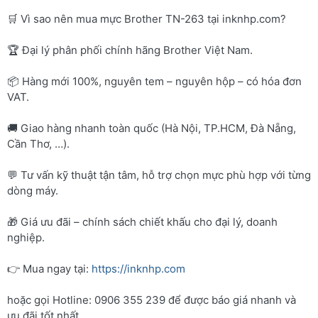
🛒 Vì sao nên mua mực Brother TN-263 tại inknhp.com?
🏆 Đại lý phân phối chính hãng Brother Việt Nam.
📦 Hàng mới 100%, nguyên tem – nguyên hộp – có hóa đơn
VAT.
🚚 Giao hàng nhanh toàn quốc (Hà Nội, TP.HCM, Đà Nẵng,
Cần Thơ, …).
💬 Tư vấn kỹ thuật tận tâm, hỗ trợ chọn mực phù hợp với từng
dòng máy.
🎁 Giá ưu đãi – chính sách chiết khấu cho đại lý, doanh
nghiệp.
👉 Mua ngay tại:
https://inknhp.com
hoặc gọi Hotline: 0906 355 239 để được báo giá nhanh và
ưu đãi tốt nhất.