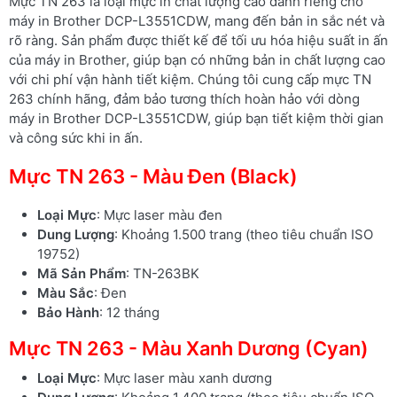
Mực TN 263 là loại mực in chất lượng cao dành riêng cho
máy in Brother DCP-L3551CDW, mang đến bản in sắc nét và
rõ ràng. Sản phẩm được thiết kế để tối ưu hóa hiệu suất in ấn
của máy in Brother, giúp bạn có những bản in chất lượng cao
với chi phí vận hành tiết kiệm. Chúng tôi cung cấp mực TN
263 chính hãng, đảm bảo tương thích hoàn hảo với dòng
máy in Brother DCP-L3551CDW, giúp bạn tiết kiệm thời gian
và công sức khi in ấn.
Mực TN 263 - Màu Đen (Black)
Loại Mực
: Mực laser màu đen
Dung Lượng
: Khoảng 1.500 trang (theo tiêu chuẩn ISO
19752)
Mã Sản Phẩm
: TN-263BK
Màu Sắc
: Đen
Bảo Hành
: 12 tháng
Mực TN 263 - Màu Xanh Dương (Cyan)
Loại Mực
: Mực laser màu xanh dương