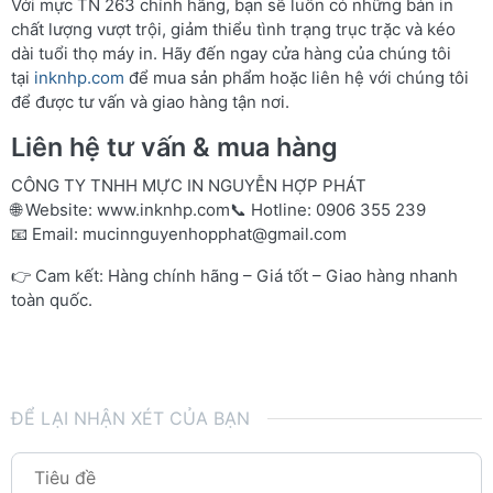
Với mực TN 263 chính hãng, bạn sẽ luôn có những bản in
chất lượng vượt trội, giảm thiểu tình trạng trục trặc và kéo
dài tuổi thọ máy in. Hãy đến ngay cửa hàng của chúng tôi
tại
inknhp.com
để mua sản phẩm hoặc liên hệ với chúng tôi
để được tư vấn và giao hàng tận nơi.
Liên hệ tư vấn & mua hàng
CÔNG TY TNHH MỰC IN NGUYỄN HỢP PHÁT
🌐 Website:
www.inknhp.com
📞 Hotline: 0906 355 239
📧 Email:
mucinnguyenhopphat@gmail.com
👉 Cam kết: Hàng chính hãng – Giá tốt – Giao hàng nhanh
toàn quốc.
ĐỂ LẠI NHẬN XÉT CỦA BẠN