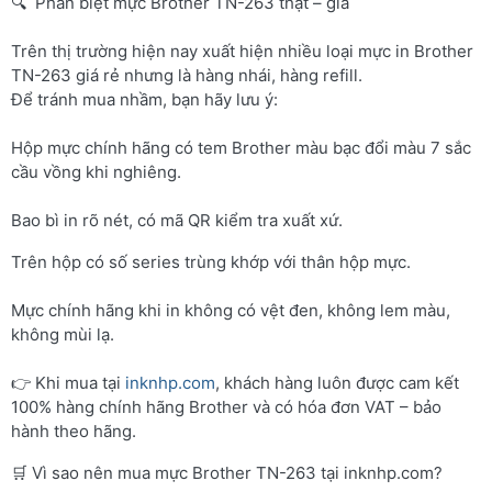
🔍 Phân biệt mực Brother TN-263 thật – giả
Trên thị trường hiện nay xuất hiện nhiều loại mực in Brother
TN-263 giá rẻ nhưng là hàng nhái, hàng refill.
Để tránh mua nhầm, bạn hãy lưu ý:
Hộp mực chính hãng có tem Brother màu bạc đổi màu 7 sắc
cầu vồng khi nghiêng.
Bao bì in rõ nét, có mã QR kiểm tra xuất xứ.
Trên hộp có số series trùng khớp với thân hộp mực.
Mực chính hãng khi in không có vệt đen, không lem màu,
không mùi lạ.
👉 Khi mua tại
inknhp.com
, khách hàng luôn được cam kết
100% hàng chính hãng Brother và có hóa đơn VAT – bảo
hành theo hãng.
🛒 Vì sao nên mua mực Brother TN-263 tại inknhp.com?