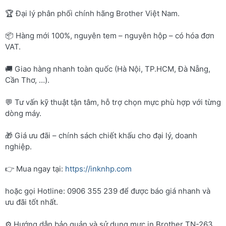
🏆 Đại lý phân phối chính hãng Brother Việt Nam.
📦 Hàng mới 100%, nguyên tem – nguyên hộp – có hóa đơn
VAT.
🚚 Giao hàng nhanh toàn quốc (Hà Nội, TP.HCM, Đà Nẵng,
Cần Thơ, …).
💬 Tư vấn kỹ thuật tận tâm, hỗ trợ chọn mực phù hợp với từng
dòng máy.
🎁 Giá ưu đãi – chính sách chiết khấu cho đại lý, doanh
nghiệp.
👉 Mua ngay tại:
https://inknhp.com
hoặc gọi Hotline: 0906 355 239 để được báo giá nhanh và
ưu đãi tốt nhất.
⚙️ Hướng dẫn bảo quản và sử dụng mực in Brother TN-263