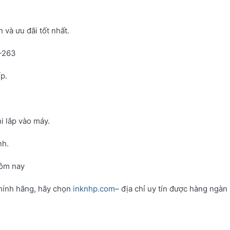
và ưu đãi tốt nhất.
N-263
p.
i lắp vào máy.
nh.
hôm nay
hính hãng, hãy chọn
inknhp.com
– địa chỉ uy tín được hàng ngàn