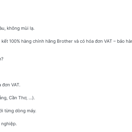
u, không mùi lạ.
 kết 100% hàng chính hãng Brother và có hóa đơn VAT – bảo hà
m?
a đơn VAT.
ng, Cần Thơ, …).
với từng dòng máy.
h nghiệp.