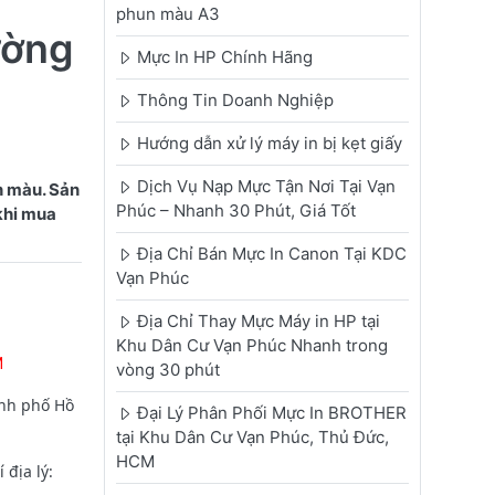
phun màu A3
ường
Mực In HP Chính Hãng
Thông Tin Doanh Nghiệp
Hướng dẫn xử lý máy in bị kẹt giấy
Dịch Vụ Nạp Mực Tận Nơi Tại Vạn
n màu. Sản
Phúc – Nhanh 30 Phút, Giá Tốt
 khi mua
Địa Chỉ Bán Mực In Canon Tại KDC
Vạn Phúc
Địa Chỉ Thay Mực Máy in HP tại
Khu Dân Cư Vạn Phúc Nhanh trong
M
vòng 30 phút
ành phố Hồ
Đại Lý Phân Phối Mực In BROTHER
tại Khu Dân Cư Vạn Phúc, Thủ Đức,
HCM
địa lý: