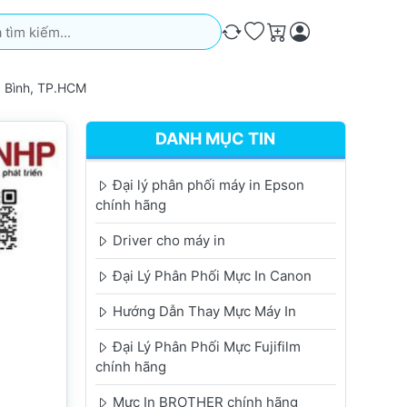
iếm. Kết quả sẽ tự động xuất hiện khi bạn nhập. Nhấn phím Ente
So sánh
Ưa thích
Giỏ hàng
g Bình, TP.HCM
DANH MỤC TIN
Đại lý phân phối máy in Epson
chính hãng
Driver cho máy in
Đại Lý Phân Phối Mực In Canon
Hướng Dẫn Thay Mực Máy In
Đại Lý Phân Phối Mực Fujifilm
chính hãng
Mực In BROTHER chính hãng