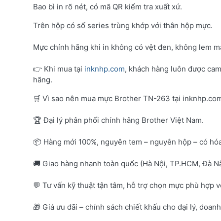
Bao bì in rõ nét, có mã QR kiểm tra xuất xứ.
Trên hộp có số series trùng khớp với thân hộp mực.
Mực chính hãng khi in không có vệt đen, không lem mà
👉 Khi mua tại
inknhp.com
, khách hàng luôn được cam
hãng.
🛒 Vì sao nên mua mực Brother TN-263 tại inknhp.co
🏆 Đại lý phân phối chính hãng Brother Việt Nam.
📦 Hàng mới 100%, nguyên tem – nguyên hộp – có hó
🚚 Giao hàng nhanh toàn quốc (Hà Nội, TP.HCM, Đà Nẵ
💬 Tư vấn kỹ thuật tận tâm, hỗ trợ chọn mực phù hợp 
🎁 Giá ưu đãi – chính sách chiết khấu cho đại lý, doan