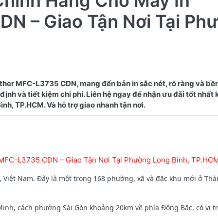
Chính Hãng Cho Máy In
DN – Giao Tận Nơi Tại Ph
ther MFC-L3735 CDN, mang đến bản in sắc nét, rõ ràng và bề
ịnh và tiết kiệm chi phí. Liên hệ ngay để nhận ưu đãi tốt nhất
 MFC-L3735 CDN – Giao Tận Nơi Tại Phường Long Bình, TP.HC
 Việt Nam. Đây là một trong 168 phường, xã và đặc khu mới ở Th
h, cách phường Sài Gòn khoảng 20km về phía Đông Bắc, có vị trí 