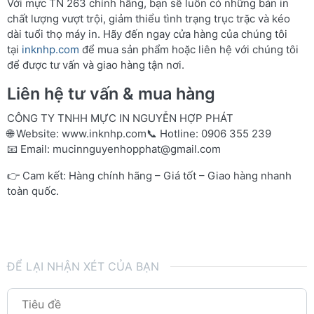
Với mực TN 263 chính hãng, bạn sẽ luôn có những bản in
chất lượng vượt trội, giảm thiểu tình trạng trục trặc và kéo
dài tuổi thọ máy in. Hãy đến ngay cửa hàng của chúng tôi
tại
inknhp.com
để mua sản phẩm hoặc liên hệ với chúng tôi
để được tư vấn và giao hàng tận nơi.
Liên hệ tư vấn & mua hàng
CÔNG TY TNHH MỰC IN NGUYỄN HỢP PHÁT
🌐 Website:
www.inknhp.com
📞 Hotline: 0906 355 239
📧 Email:
mucinnguyenhopphat@gmail.com
👉 Cam kết: Hàng chính hãng – Giá tốt – Giao hàng nhanh
toàn quốc.
ĐỂ LẠI NHẬN XÉT CỦA BẠN