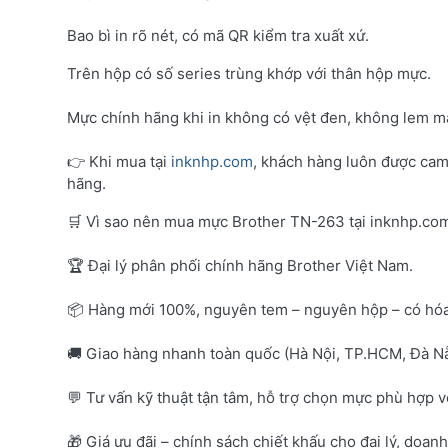
Bao bì in rõ nét, có mã QR kiểm tra xuất xứ.
Trên hộp có số series trùng khớp với thân hộp mực.
Mực chính hãng khi in không có vệt đen, không lem mà
👉 Khi mua tại
inknhp.com
, khách hàng luôn được cam
hãng.
🛒 Vì sao nên mua mực Brother TN-263 tại inknhp.co
🏆 Đại lý phân phối chính hãng Brother Việt Nam.
📦 Hàng mới 100%, nguyên tem – nguyên hộp – có hó
🚚 Giao hàng nhanh toàn quốc (Hà Nội, TP.HCM, Đà Nẵ
💬 Tư vấn kỹ thuật tận tâm, hỗ trợ chọn mực phù hợp 
🎁 Giá ưu đãi – chính sách chiết khấu cho đại lý, doan