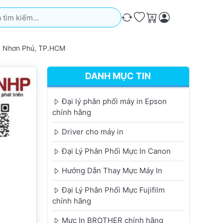
iếm. Kết quả sẽ tự động xuất hiện khi bạn nhập. Nhấn phím Ente
So sánh
Ưa thích
Giỏ hàng
g Nhơn Phú, TP.HCM
DANH MỤC TIN
Đại lý phân phối máy in Epson
chính hãng
Driver cho máy in
Đại Lý Phân Phối Mực In Canon
Hướng Dẫn Thay Mực Máy In
Đại Lý Phân Phối Mực Fujifilm
chính hãng
Mực In BROTHER chính hãng