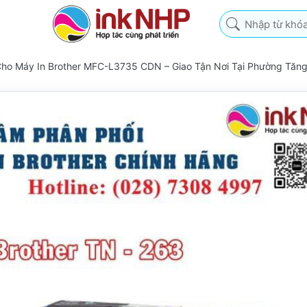
Nhập từ khóa tìm k
Cho Máy In Brother MFC-L3735 CDN – Giao Tận Nơi Tại Phường Tăn