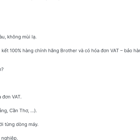
u, không mùi lạ.
 kết 100% hàng chính hãng Brother và có hóa đơn VAT – bảo hà
m?
a đơn VAT.
ng, Cần Thơ, …).
với từng dòng máy.
h nghiệp.