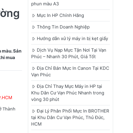
phun màu A3
ường
Mực In HP Chính Hãng
Thông Tin Doanh Nghiệp
Hướng dẫn xử lý máy in bị kẹt giấy
Dịch Vụ Nạp Mực Tận Nơi Tại Vạn
n màu. Sản
Phúc – Nhanh 30 Phút, Giá Tốt
 khi mua
Địa Chỉ Bán Mực In Canon Tại KDC
Vạn Phúc
Địa Chỉ Thay Mực Máy in HP tại
Khu Dân Cư Vạn Phúc Nhanh trong
TP.HCM
vòng 30 phút
 ở Thành
Đại Lý Phân Phối Mực In BROTHER
tại Khu Dân Cư Vạn Phúc, Thủ Đức,
HCM