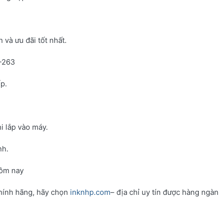
và ưu đãi tốt nhất.
N-263
p.
i lắp vào máy.
nh.
hôm nay
hính hãng, hãy chọn
inknhp.com
– địa chỉ uy tín được hàng ngàn