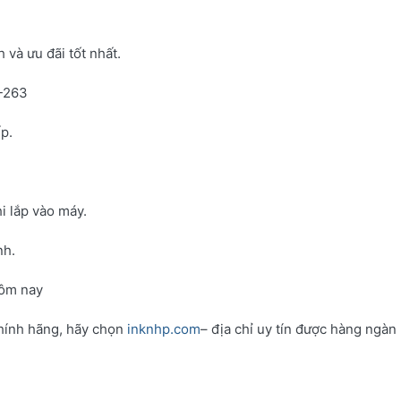
và ưu đãi tốt nhất.
N-263
p.
i lắp vào máy.
nh.
hôm nay
hính hãng, hãy chọn
inknhp.com
– địa chỉ uy tín được hàng ngàn