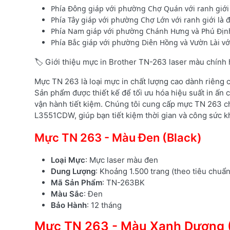
Phía Đông giáp với phường Chợ Quán với ranh giớ
Phía Tây giáp với phường Chợ Lớn với ranh giới l
Phía Nam giáp với phường Chánh Hưng và Phú Định 
Phía Bắc giáp với phường Diên Hồng và Vườn Lài v
🏷️ Giới thiệu mực in Brother TN-263 laser màu chính
Mực TN 263 là loại mực in chất lượng cao dành riêng
Sản phẩm được thiết kế để tối ưu hóa hiệu suất in ấn c
vận hành tiết kiệm. Chúng tôi cung cấp mực TN 263 c
L3551CDW, giúp bạn tiết kiệm thời gian và công sức kh
Mực TN 263 - Màu Đen (Black)
Loại Mực
: Mực laser màu đen
Dung Lượng
: Khoảng 1.500 trang (theo tiêu chuẩ
Mã Sản Phẩm
: TN-263BK
Màu Sắc
: Đen
Bảo Hành
: 12 tháng
Mực TN 263 - Màu Xanh Dương 