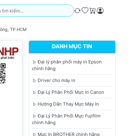
iếm. Kết quả sẽ tự động xuất hiện khi bạn nhập. Nhấn phím Ente
So sánh
Ưa thích
Giỏ hàng
Đông, TP.HCM
DANH MỤC TIN
Đại lý phân phối máy in Epson
chính hãng
Driver cho máy in
Đại Lý Phân Phối Mực In Canon
Hướng Dẫn Thay Mực Máy In
Đại Lý Phân Phối Mực Fujifilm
chính hãng
Mực In BROTHER chính hãng