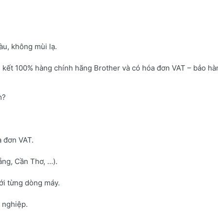
u, không mùi lạ.
 kết 100% hàng chính hãng Brother và có hóa đơn VAT – bảo hà
m?
a đơn VAT.
ng, Cần Thơ, …).
với từng dòng máy.
h nghiệp.