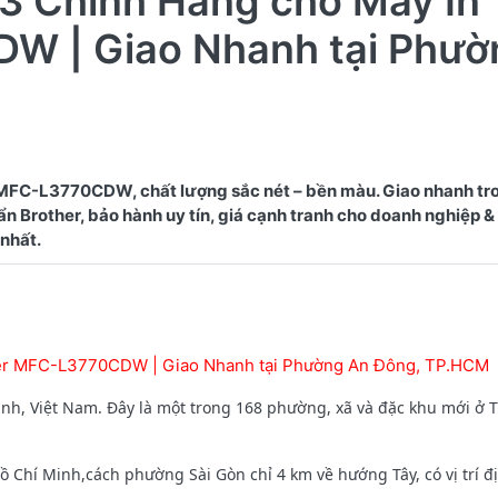
3 Chính Hãng cho Máy In
W | Giao Nhanh tại Phườ
 MFC-L3770CDW, chất lượng sắc nét – bền màu. Giao nhanh tr
Brother, bảo hành uy tín, giá cạnh tranh cho doanh nghiệp & 
her MFC-L3770CDW | Giao Nhanh tại Phường An Đông, TP.HCM
h, Việt Nam. Đây là một trong 168 phường, xã và đặc khu mới ở 
hí Minh,cách phường Sài Gòn chỉ 4 km về hướng Tây, có vị trí địa