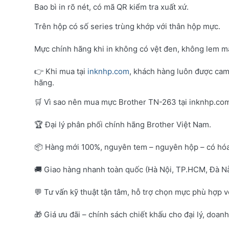
Bao bì in rõ nét, có mã QR kiểm tra xuất xứ.
Trên hộp có số series trùng khớp với thân hộp mực.
Mực chính hãng khi in không có vệt đen, không lem mà
👉 Khi mua tại
inknhp.com
, khách hàng luôn được cam
hãng.
🛒 Vì sao nên mua mực Brother TN-263 tại inknhp.co
🏆 Đại lý phân phối chính hãng Brother Việt Nam.
📦 Hàng mới 100%, nguyên tem – nguyên hộp – có hó
🚚 Giao hàng nhanh toàn quốc (Hà Nội, TP.HCM, Đà Nẵ
💬 Tư vấn kỹ thuật tận tâm, hỗ trợ chọn mực phù hợp 
🎁 Giá ưu đãi – chính sách chiết khấu cho đại lý, doan