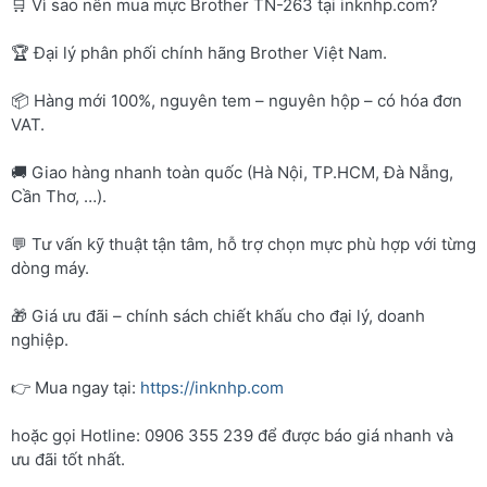
🛒 Vì sao nên mua mực Brother TN-263 tại inknhp.com?
🏆 Đại lý phân phối chính hãng Brother Việt Nam.
📦 Hàng mới 100%, nguyên tem – nguyên hộp – có hóa đơn
VAT.
🚚 Giao hàng nhanh toàn quốc (Hà Nội, TP.HCM, Đà Nẵng,
Cần Thơ, …).
💬 Tư vấn kỹ thuật tận tâm, hỗ trợ chọn mực phù hợp với từng
dòng máy.
🎁 Giá ưu đãi – chính sách chiết khấu cho đại lý, doanh
nghiệp.
👉 Mua ngay tại:
https://inknhp.com
hoặc gọi Hotline: 0906 355 239 để được báo giá nhanh và
ưu đãi tốt nhất.