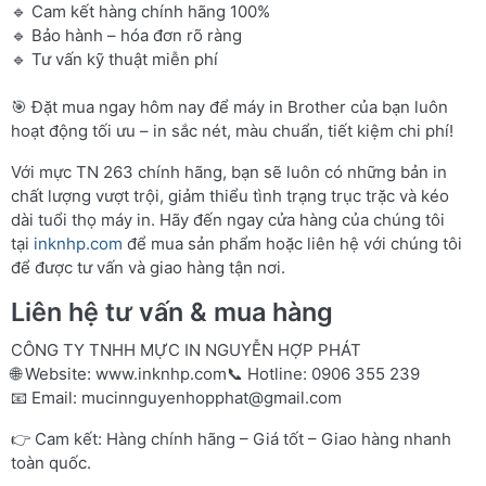
🔹 Cam kết hàng chính hãng 100%
🔹 Bảo hành – hóa đơn rõ ràng
🔹 Tư vấn kỹ thuật miễn phí
🎯 Đặt mua ngay hôm nay để máy in Brother của bạn luôn
hoạt động tối ưu – in sắc nét, màu chuẩn, tiết kiệm chi phí!
Với mực TN 263 chính hãng, bạn sẽ luôn có những bản in
chất lượng vượt trội, giảm thiểu tình trạng trục trặc và kéo
dài tuổi thọ máy in. Hãy đến ngay cửa hàng của chúng tôi
tại
inknhp.com
để mua sản phẩm hoặc liên hệ với chúng tôi
để được tư vấn và giao hàng tận nơi.
Liên hệ tư vấn & mua hàng
CÔNG TY TNHH MỰC IN NGUYỄN HỢP PHÁT
🌐 Website:
www.inknhp.com
📞 Hotline: 0906 355 239
📧 Email:
mucinnguyenhopphat@gmail.com
👉 Cam kết: Hàng chính hãng – Giá tốt – Giao hàng nhanh
toàn quốc.