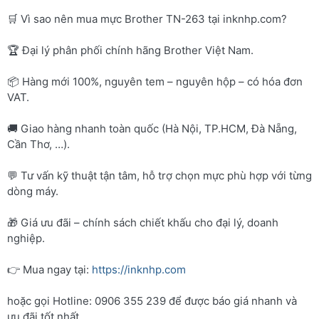
🛒 Vì sao nên mua mực Brother TN-263 tại inknhp.com?
🏆 Đại lý phân phối chính hãng Brother Việt Nam.
📦 Hàng mới 100%, nguyên tem – nguyên hộp – có hóa đơn
VAT.
🚚 Giao hàng nhanh toàn quốc (Hà Nội, TP.HCM, Đà Nẵng,
Cần Thơ, …).
💬 Tư vấn kỹ thuật tận tâm, hỗ trợ chọn mực phù hợp với từng
dòng máy.
🎁 Giá ưu đãi – chính sách chiết khấu cho đại lý, doanh
nghiệp.
👉 Mua ngay tại:
https://inknhp.com
hoặc gọi Hotline: 0906 355 239 để được báo giá nhanh và
ưu đãi tốt nhất.