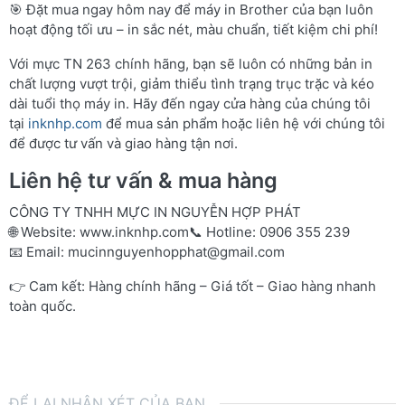
🎯 Đặt mua ngay hôm nay để máy in Brother của bạn luôn
hoạt động tối ưu – in sắc nét, màu chuẩn, tiết kiệm chi phí!
Với mực TN 263 chính hãng, bạn sẽ luôn có những bản in
chất lượng vượt trội, giảm thiểu tình trạng trục trặc và kéo
dài tuổi thọ máy in. Hãy đến ngay cửa hàng của chúng tôi
tại
inknhp.com
để mua sản phẩm hoặc liên hệ với chúng tôi
để được tư vấn và giao hàng tận nơi.
Liên hệ tư vấn & mua hàng
CÔNG TY TNHH MỰC IN NGUYỄN HỢP PHÁT
🌐 Website:
www.inknhp.com
📞 Hotline: 0906 355 239
📧 Email:
mucinnguyenhopphat@gmail.com
👉 Cam kết: Hàng chính hãng – Giá tốt – Giao hàng nhanh
toàn quốc.
ĐỂ LẠI NHẬN XÉT CỦA BẠN