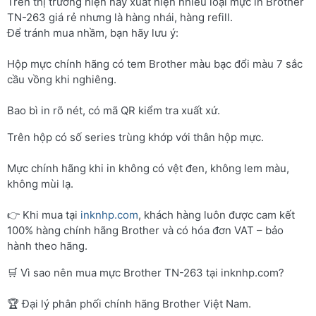
Trên thị trường hiện nay xuất hiện nhiều loại mực in Brother
TN-263 giá rẻ nhưng là hàng nhái, hàng refill.
Để tránh mua nhầm, bạn hãy lưu ý:
Hộp mực chính hãng có tem Brother màu bạc đổi màu 7 sắc
cầu vồng khi nghiêng.
Bao bì in rõ nét, có mã QR kiểm tra xuất xứ.
Trên hộp có số series trùng khớp với thân hộp mực.
Mực chính hãng khi in không có vệt đen, không lem màu,
không mùi lạ.
👉 Khi mua tại
inknhp.com
, khách hàng luôn được cam kết
100% hàng chính hãng Brother và có hóa đơn VAT – bảo
hành theo hãng.
🛒 Vì sao nên mua mực Brother TN-263 tại inknhp.com?
🏆 Đại lý phân phối chính hãng Brother Việt Nam.