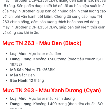
máy in Brother DCP-L3551CDW, mang đến bản in sắc nét và
rõ ràng. Sản phẩm được thiết kế để tối ưu hóa hiệu suất in ấn
của máy in Brother, giúp bạn có những bản in chất lượng cao
với chi phí vận hành tiết kiệm. Chúng tôi cung cấp mực TN
263 chính hãng, đảm bảo tương thích hoàn hảo với dòng
máy in Brother DCP-L3551CDW, giúp bạn tiết kiệm thời gian
và công sức khi in ấn.
Mực TN 263 - Màu Đen (Black)
Loại Mực
: Mực laser màu đen
Dung Lượng
: Khoảng 1.500 trang (theo tiêu chuẩn ISO
19752)
Mã Sản Phẩm
: TN-263BK
Màu Sắc
: Đen
Bảo Hành
: 12 tháng
Mực TN 263 - Màu Xanh Dương (Cyan)
Loại Mực
: Mực laser màu xanh dương
Dung Lượng
: Khoảng 1.400 trang (theo tiêu chuẩn ISO