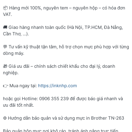
📦 Hàng mới 100%, nguyên tem – nguyên hộp – có hóa đơn
VAT.
🚚 Giao hàng nhanh toàn quốc (Hà Nội, TP.HCM, Đà Nẵng,
Cần Thơ, …).
💬 Tư vấn kỹ thuật tận tâm, hỗ trợ chọn mực phù hợp với từng
dòng máy.
🎁 Giá ưu đãi – chính sách chiết khấu cho đại lý, doanh
nghiệp.
👉 Mua ngay tại:
https://inknhp.com
hoặc gọi Hotline: 0906 355 239 để được báo giá nhanh và
ưu đãi tốt nhất.
⚙️ Hướng dẫn bảo quản và sử dụng mực in Brother TN-263
Bảo quản hộp mực nơi khô ráo, tránh ánh nắng trực tiếp.