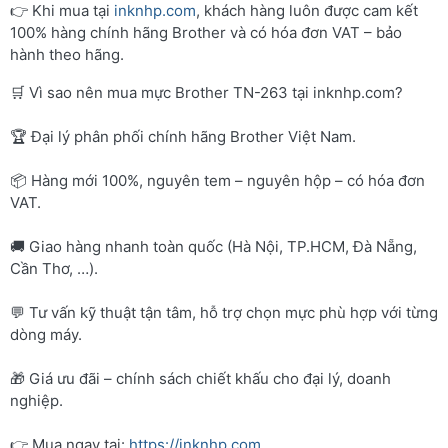
👉 Khi mua tại
inknhp.com
, khách hàng luôn được cam kết
100% hàng chính hãng Brother và có hóa đơn VAT – bảo
hành theo hãng.
🛒 Vì sao nên mua mực Brother TN-263 tại inknhp.com?
🏆 Đại lý phân phối chính hãng Brother Việt Nam.
📦 Hàng mới 100%, nguyên tem – nguyên hộp – có hóa đơn
VAT.
🚚 Giao hàng nhanh toàn quốc (Hà Nội, TP.HCM, Đà Nẵng,
Cần Thơ, …).
💬 Tư vấn kỹ thuật tận tâm, hỗ trợ chọn mực phù hợp với từng
dòng máy.
🎁 Giá ưu đãi – chính sách chiết khấu cho đại lý, doanh
nghiệp.
👉 Mua ngay tại:
https://inknhp.com