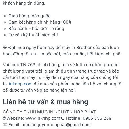
khách hàng tin dùng.
🔹 Giao hàng toàn quốc
🔹 Cam kết hàng chính hãng 100%
🔹 Bảo hành – hóa đơn rõ ràng
🔹 Tư vấn kỹ thuật miễn phí
🎯 Đặt mua ngay hôm nay để máy in Brother của bạn luôn
hoạt động tối ưu – in sắc nét, màu chuẩn, tiết kiệm chi phí!
Với mực TN 263 chính hãng, bạn sẽ luôn có những bản in
chất lượng vượt trội, giảm thiểu tình trạng trục trặc và kéo
dài tuổi thọ máy in. Hãy đến ngay cửa hàng của chúng tôi
tại
inknhp.com
để mua sản phẩm hoặc liên hệ với chúng tôi
để được tư vấn và giao hàng tận nơi.
Liên hệ tư vấn & mua hàng
CÔNG TY TNHH MỰC IN NGUYỄN HỢP PHÁT
🌐 Website:
www.inknhp.com
📞 Hotline: 0906 355 239
📧 Email:
mucinnguyenhopphat@gmail.com