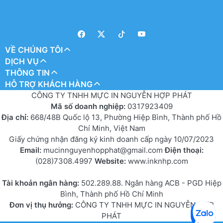
VỀ CHÚNG TÔI
DỊCH VỤ
THÔNG TIN
HỖ TRỢ KHÁCH HÀNG
CÔNG TY TNHH MỰC IN NGUYỄN HỢP PHÁT
Mã số doanh nghiệp:
0317923409
Địa chỉ:
668/48B Quốc lộ 13, Phường Hiệp Bình, Thành phố Hồ
Chí Minh, Việt Nam
Giấy chứng nhận đăng ký kinh doanh cấp ngày 10/07/2023
Email:
mucinnguyenhopphat@gmail.com
Điện thoại:
(028)7308.4997
Website:
www.inknhp.com
Tài khoản ngân hàng:
502.289.88. Ngân hàng ACB - PGD Hiệp
Bình, Thành phố Hồ Chí Minh
Đơn vị thụ hưởng:
CÔNG TY TNHH MỰC IN NGUYỄN HỢP
PHÁT