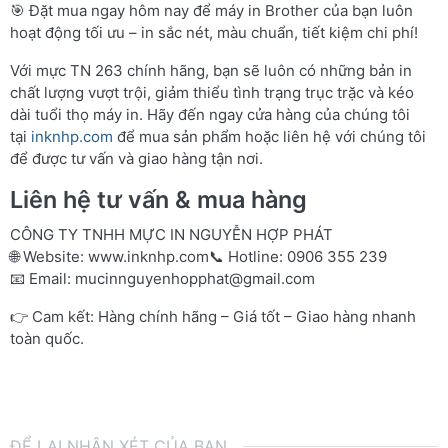
🎯 Đặt mua ngay hôm nay để máy in Brother của bạn luôn
hoạt động tối ưu – in sắc nét, màu chuẩn, tiết kiệm chi phí!
Với mực TN 263 chính hãng, bạn sẽ luôn có những bản in
chất lượng vượt trội, giảm thiểu tình trạng trục trặc và kéo
dài tuổi thọ máy in. Hãy đến ngay cửa hàng của chúng tôi
tại
inknhp.com
để mua sản phẩm hoặc liên hệ với chúng tôi
để được tư vấn và giao hàng tận nơi.
Liên hệ tư vấn & mua hàng
CÔNG TY TNHH MỰC IN NGUYỄN HỢP PHÁT
🌐 Website:
www.inknhp.com
📞 Hotline: 0906 355 239
📧 Email:
mucinnguyenhopphat@gmail.com
👉 Cam kết: Hàng chính hãng – Giá tốt – Giao hàng nhanh
toàn quốc.
ĐỂ LẠI NHẬN XÉT CỦA BẠN