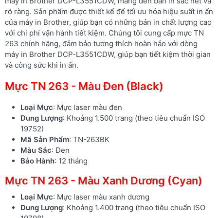
máy in Brother DCP-L3551CDW, mang đến bản in sắc nét và
rõ ràng. Sản phẩm được thiết kế để tối ưu hóa hiệu suất in ấn
của máy in Brother, giúp bạn có những bản in chất lượng cao
với chi phí vận hành tiết kiệm. Chúng tôi cung cấp mực TN
263 chính hãng, đảm bảo tương thích hoàn hảo với dòng
máy in Brother DCP-L3551CDW, giúp bạn tiết kiệm thời gian
và công sức khi in ấn.
Mực TN 263 - Màu Đen (Black)
Loại Mực
: Mực laser màu đen
Dung Lượng
: Khoảng 1.500 trang (theo tiêu chuẩn ISO
19752)
Mã Sản Phẩm
: TN-263BK
Màu Sắc
: Đen
Bảo Hành
: 12 tháng
Mực TN 263 - Màu Xanh Dương (Cyan)
Loại Mực
: Mực laser màu xanh dương
Dung Lượng
: Khoảng 1.400 trang (theo tiêu chuẩn ISO