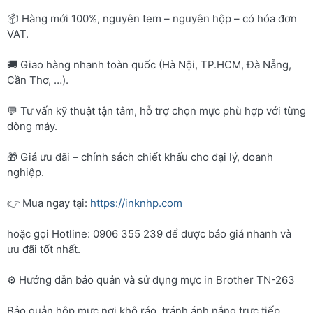
📦 Hàng mới 100%, nguyên tem – nguyên hộp – có hóa đơn
VAT.
🚚 Giao hàng nhanh toàn quốc (Hà Nội, TP.HCM, Đà Nẵng,
Cần Thơ, …).
💬 Tư vấn kỹ thuật tận tâm, hỗ trợ chọn mực phù hợp với từng
dòng máy.
🎁 Giá ưu đãi – chính sách chiết khấu cho đại lý, doanh
nghiệp.
👉 Mua ngay tại:
https://inknhp.com
hoặc gọi Hotline: 0906 355 239 để được báo giá nhanh và
ưu đãi tốt nhất.
⚙️ Hướng dẫn bảo quản và sử dụng mực in Brother TN-263
Bảo quản hộp mực nơi khô ráo, tránh ánh nắng trực tiếp.