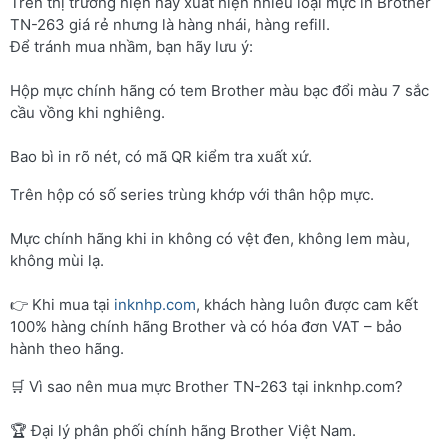
Trên thị trường hiện nay xuất hiện nhiều loại mực in Brother
TN-263 giá rẻ nhưng là hàng nhái, hàng refill.
Để tránh mua nhầm, bạn hãy lưu ý:
Hộp mực chính hãng có tem Brother màu bạc đổi màu 7 sắc
cầu vồng khi nghiêng.
Bao bì in rõ nét, có mã QR kiểm tra xuất xứ.
Trên hộp có số series trùng khớp với thân hộp mực.
Mực chính hãng khi in không có vệt đen, không lem màu,
không mùi lạ.
👉 Khi mua tại
inknhp.com
, khách hàng luôn được cam kết
100% hàng chính hãng Brother và có hóa đơn VAT – bảo
hành theo hãng.
🛒 Vì sao nên mua mực Brother TN-263 tại inknhp.com?
🏆 Đại lý phân phối chính hãng Brother Việt Nam.