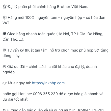
🏆 Đại lý phân phối chính hãng Brother Việt Nam.
📦 Hàng mới 100%, nguyên tem – nguyên hộp – có hóa đơn
VAT.
🚚 Giao hàng nhanh toàn quốc (Hà Nội, TP.HCM, Đà Nẵng,
Cần Thơ, …).
💬 Tư vấn kỹ thuật tận tâm, hỗ trợ chọn mực phù hợp với từng
dòng máy.
🎁 Giá ưu đãi – chính sách chiết khấu cho đại lý, doanh
nghiệp.
👉 Mua ngay tại:
https://inknhp.com
hoặc gọi Hotline: 0906 355 239 để được báo giá nhanh và
ưu đãi tốt nhất.
⚙️ Hướng dẫn bảo quản và sử dụng mực in Brother TN-263