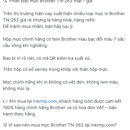
🔍 Phân biệt mực Brother TN-263 thật – giả
Trên thị trường hiện nay xuất hiện nhiều loại mực in Brother
TN-263 giá rẻ nhưng là hàng nhái, hàng refill.
Để tránh mua nhầm, bạn hãy lưu ý:
Hộp mực chính hãng có tem Brother màu bạc đổi màu 7 sắc
cầu vồng khi nghiêng.
Bao bì in rõ nét, có mã QR kiểm tra xuất xứ.
Trên hộp có số series trùng khớp với thân hộp mực.
Mực chính hãng khi in không có vệt đen, không lem màu,
không mùi lạ.
👉 Khi mua tại
inknhp.com
, khách hàng luôn được cam kết
100% hàng chính hãng Brother và có hóa đơn VAT – bảo
hành theo hãng.
🛒 Vì sao nên mua mực Brother TN-263 tại inknhp.com?