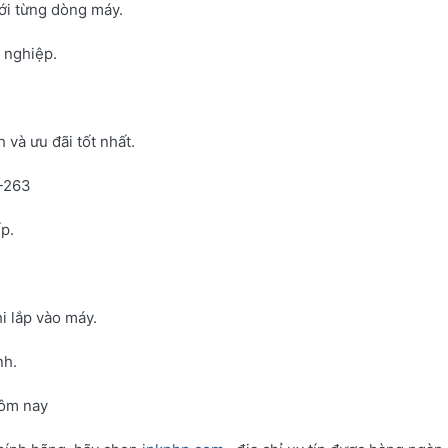
với từng dòng máy.
h nghiệp.
và ưu đãi tốt nhất.
N-263
p.
i lắp vào máy.
nh.
hôm nay