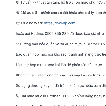
💬 Tư vấn kỹ thuật tận tâm, hỗ trợ chọn mực phù hợp 
🎁 Giá ưu đãi – chính sách chiết khấu cho đại lý, doan
👉 Mua ngay tại:
https://inknhp.com
hoặc gọi Hotline: 0906 355 239 để được báo giá nhanh 
⚙️ Hướng dẫn bảo quản và sử dụng mực in Brother T
Bảo quản hộp mực nơi khô ráo, tránh ánh nắng trực tiế
Lắc nhẹ hộp mực trước khi lắp để phân tán đều mực.
Không chạm vào trống từ hoặc mở nắp bảo vệ trước kh
Sử dụng thường xuyên để tránh khô mực hoặc bám dí
🚀 Đặt mua mực in Brother TN-263 chính hãng ngay 