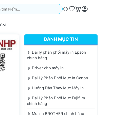
iếm. Kết quả sẽ tự động xuất hiện khi bạn nhập. Nhấn phím Ente
So sánh
Ưa thích
Giỏ hàng
HCM
DANH MỤC TIN
Đại lý phân phối máy in Epson
chính hãng
Driver cho máy in
Đại Lý Phân Phối Mực In Canon
Hướng Dẫn Thay Mực Máy In
Đại Lý Phân Phối Mực Fujifilm
chính hãng
Mực In BROTHER chính hãng