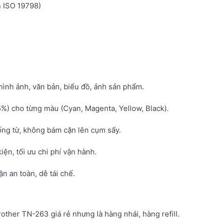
n ISO 19798)
hình ảnh, văn bản, biểu đồ, ảnh sản phẩm.
5%) cho từng màu (Cyan, Magenta, Yellow, Black).
ống từ, không bám cặn lên cụm sấy.
kiện, tối ưu chi phí vận hành.
 an toàn, dễ tái chế.
rother TN-263 giá rẻ nhưng là hàng nhái, hàng refill.