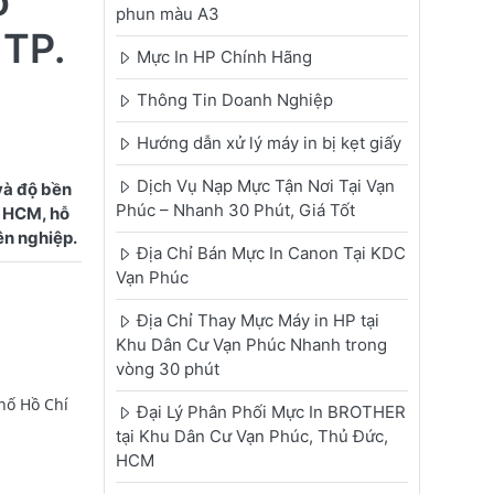
o
phun màu A3
TP.
Mực In HP Chính Hãng
Thông Tin Doanh Nghiệp
Hướng dẫn xử lý máy in bị kẹt giấy
Dịch Vụ Nạp Mực Tận Nơi Tại Vạn
và độ bền
Phúc – Nhanh 30 Phút, Giá Tốt
. HCM, hỗ
Địa Chỉ Bán Mực In Canon Tại KDC
Vạn Phúc
Địa Chỉ Thay Mực Máy in HP tại
Khu Dân Cư Vạn Phúc Nhanh trong
vòng 30 phút
hố Hồ Chí
Đại Lý Phân Phối Mực In BROTHER
tại Khu Dân Cư Vạn Phúc, Thủ Đức,
HCM