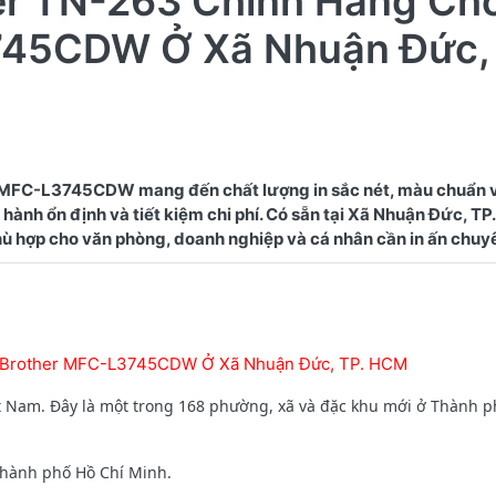
er TN-263 Chính Hãng Ch
745CDW Ở Xã Nhuận Đức, 
 MFC-L3745CDW mang đến chất lượng in sắc nét, màu chuẩn 
 hành ổn định và tiết kiệm chi phí. Có sẵn tại Xã Nhuận Đức, TP
y Brother MFC-L3745CDW Ở Xã Nhuận Đức, TP. HCM
t Nam. Đây là một trong 168 phường, xã và đặc khu mới ở Thành p
Thành phố Hồ Chí Minh.