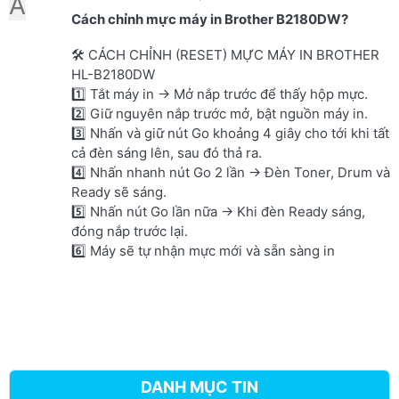
A
Cách chỉnh mực máy in Brother B2180DW?
🛠 CÁCH CHỈNH (RESET) MỰC MÁY IN BROTHER
HL-B2180DW
1️⃣ Tắt máy in → Mở nắp trước để thấy hộp mực.
2️⃣ Giữ nguyên nắp trước mở, bật nguồn máy in.
3️⃣ Nhấn và giữ nút Go khoảng 4 giây cho tới khi tất
cả đèn sáng lên, sau đó thả ra.
4️⃣ Nhấn nhanh nút Go 2 lần → Đèn Toner, Drum và
Ready sẽ sáng.
5️⃣ Nhấn nút Go lần nữa → Khi đèn Ready sáng,
đóng nắp trước lại.
6️⃣ Máy sẽ tự nhận mực mới và sẵn sàng in
DANH MỤC TIN