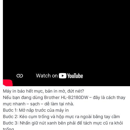
Máy in báo hết mực, bản in mờ, đứt nét?
Nếu bạn đang dùng Brother HL-B2180DW – đây là cách thay
mực nhanh – sạch – dễ làm tại nhà.
Bước 1: Mở nắp trước của máy in
Bước 2: Kéo cụm trống và hộp mực ra ngoài bằng tay cầm
Bước 3: Nhấn giữ nút xanh bên phải để tách mực cũ ra khỏi
trống