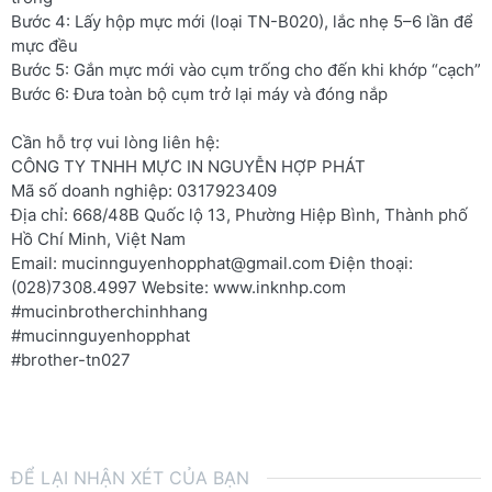
Bước 4: Lấy hộp mực mới (loại TN-B020), lắc nhẹ 5–6 lần để
mực đều
Bước 5: Gắn mực mới vào cụm trống cho đến khi khớp “cạch”
Bước 6: Đưa toàn bộ cụm trở lại máy và đóng nắp
Cần hỗ trợ vui lòng liên hệ:
CÔNG TY TNHH MỰC IN NGUYỄN HỢP PHÁT
Mã số doanh nghiệp: 0317923409
Địa chỉ: 668/48B Quốc lộ 13, Phường Hiệp Bình, Thành phố
Hồ Chí Minh, Việt Nam
Email: mucinnguyenhopphat@gmail.com Điện thoại:
(028)7308.4997 Website: www.inknhp.com
#mucinbrotherchinhhang
#mucinnguyenhopphat
#brother-tn027
ĐỂ LẠI NHẬN XÉT CỦA BẠN