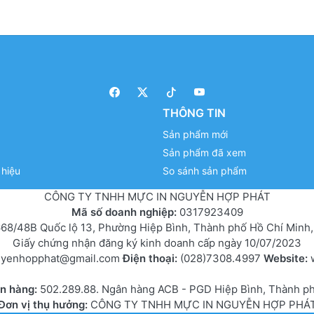
THÔNG TIN
Sản phẩm mới
Sản phẩm đã xem
hiệu
So sánh sản phẩm
CÔNG TY TNHH MỰC IN NGUYỄN HỢP PHÁT
Mã số doanh nghiệp:
0317923409
68/48B Quốc lộ 13, Phường Hiệp Bình, Thành phố Hồ Chí Minh,
Giấy chứng nhận đăng ký kinh doanh cấp ngày 10/07/2023
uyenhopphat@gmail.com
Điện thoại:
(028)7308.4997
Website:
ân hàng:
502.289.88. Ngân hàng ACB - PGD Hiệp Bình, Thành p
Đơn vị thụ hưởng:
CÔNG TY TNHH MỰC IN NGUYỄN HỢP PHÁ