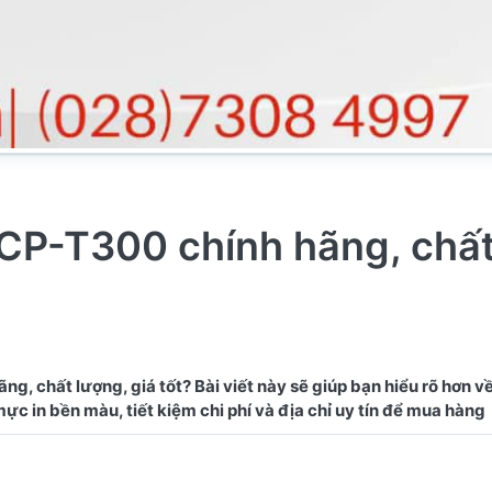
CP-T300 chính hãng, chấ
, chất lượng, giá tốt? Bài viết này sẽ giúp bạn hiểu rõ hơn v