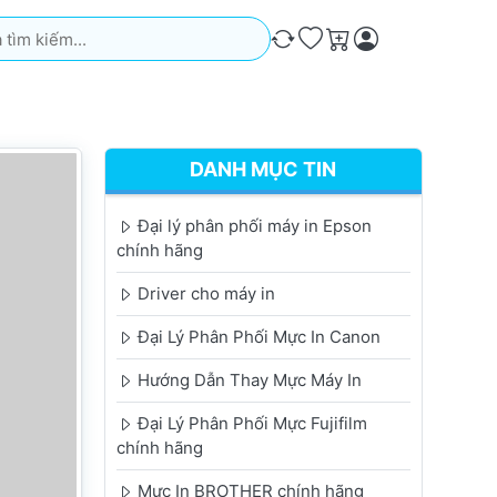
iếm. Kết quả sẽ tự động xuất hiện khi bạn nhập. Nhấn phím Ente
So sánh
Ưa thích
Giỏ hàng
DANH MỤC TIN
Đại lý phân phối máy in Epson
chính hãng
Driver cho máy in
Đại Lý Phân Phối Mực In Canon
Hướng Dẫn Thay Mực Máy In
Đại Lý Phân Phối Mực Fujifilm
chính hãng
Mực In BROTHER chính hãng