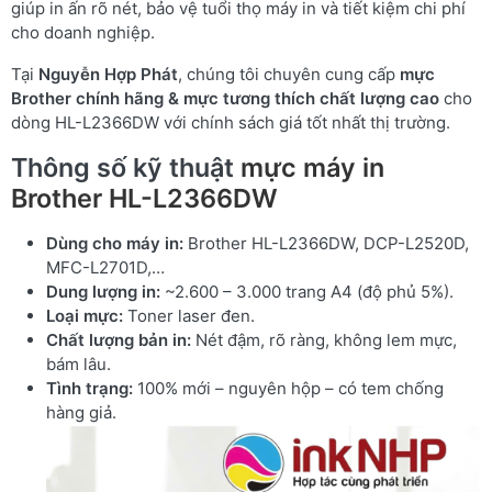
giúp in ấn rõ nét, bảo vệ tuổi thọ máy in và tiết kiệm chi phí
cho doanh nghiệp.
Tại
Nguyễn Hợp Phát
, chúng tôi chuyên cung cấp
mực
Brother chính hãng & mực tương thích chất lượng cao
cho
dòng HL-L2366DW với chính sách giá tốt nhất thị trường.
Thông số kỹ thuật
mực máy in
Brother HL-L2366DW
Dùng cho máy in:
Brother HL-L2366DW, DCP-L2520D,
MFC-L2701D,…
Dung lượng in:
~2.600 – 3.000 trang A4 (độ phủ 5%).
Loại mực:
Toner laser đen.
Chất lượng bản in:
Nét đậm, rõ ràng, không lem mực,
bám lâu.
Tình trạng:
100% mới – nguyên hộp – có tem chống
hàng giả.