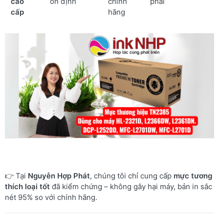
cao
ổn định
chính
phải
cấp
hãng
👉 Tại
Nguyễn Hợp Phát
, chúng tôi chỉ cung cấp
mực tương
thích loại tốt
đã kiểm chứng – không gây hại máy, bản in sắc
nét 95% so với chính hãng.