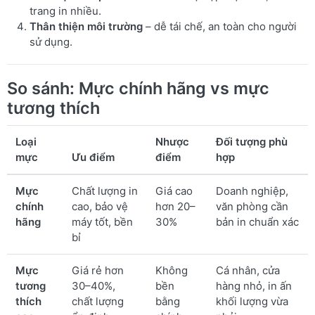
trang in nhiều.
Thân thiện môi trường
– dễ tái chế, an toàn cho người
sử dụng.
So sánh: Mực chính hãng vs mực
tương thích
Loại
Nhược
Đối tượng phù
mực
Ưu điểm
điểm
hợp
Mực
Chất lượng in
Giá cao
Doanh nghiệp,
chính
cao, bảo vệ
hơn 20–
văn phòng cần
hãng
máy tốt, bền
30%
bản in chuẩn xác
bỉ
Mực
Giá rẻ hơn
Không
Cá nhân, cửa
tương
30–40%,
bền
hàng nhỏ, in ấn
thích
chất lượng
bằng
khối lượng vừa